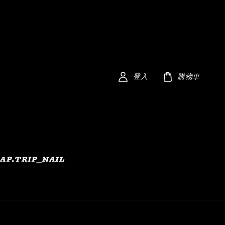
登入
購物車
AP.TRIP_NAIL