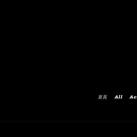
首頁
All
Ac