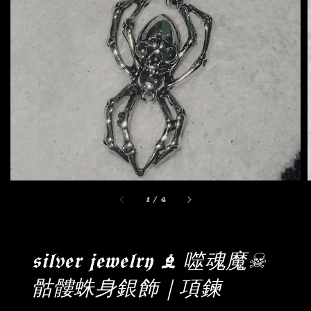
1
/
4
𝖘𝖎𝖑v𝖊𝖗 𝖏𝖊𝖜𝖊𝖑𝖗𝖞 ♝ 噬魂魔☠︎
骷髏蛛身銀飾｜項鍊