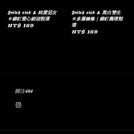
𝕱𝖊𝖙𝖎𝖘𝖍 𝖘𝖙𝖆𝖇 ♝ 純愛惡女
𝕱𝖊𝖙𝖎𝖘𝖍 𝖘𝖙𝖆𝖇 ♝ 黑白雙生
⛧鉚釘愛心鎖頭頸環
⛧多層鍊條｜鉚釘圓環頸
環
Regular
NT$ 169
Regular
NT$ 169
price
price
關注𝟒𝟎𝟒