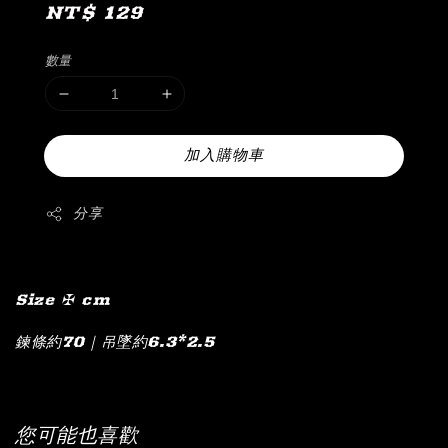
Regular
NT$ 129
price
數量
加入購物車
分享
Size ✠ cm
鍊條約70｜吊墜約6.3*2.5
您可能也喜歡