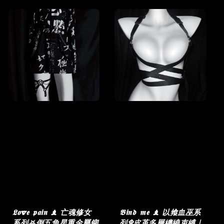
𝕷𝖔v𝖊 𝖕𝖆𝖎𝖓 ♝ 亡魂修女
𝕭𝖎𝖓𝖉 𝖒𝖊 ♝ 以飨血巫系
系列⛧倒五角星重金屬鉚
列۩皮革多層纏繞束縛｜