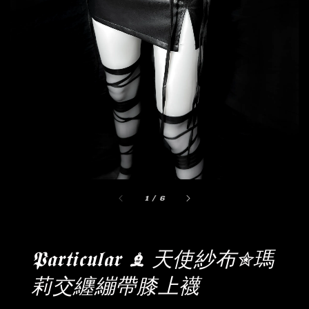
1
/
6
𝕻𝖆𝖗𝖙𝖎𝖈𝖚𝖑𝖆𝖗 ♝ 天使紗布✮瑪
莉交纏繃帶膝上襪