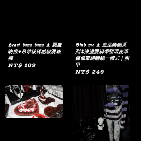
𝕳𝖊𝖆𝖗𝖙 𝖇𝖆𝖓𝖌 𝖇𝖆𝖓𝖌 ♝ 惡魔
𝕭𝖎𝖓𝖉 𝖒𝖊 ♝ 血巫禁錮系
吻痕☣︎吊帶破碎感破洞絲
列ֆ浪漫愛綁帶頸環皮革
襪
鍊條束縛纏繞一體式｜胸
甲
Regular
NT$ 109
Regular
NT$ 249
price
price