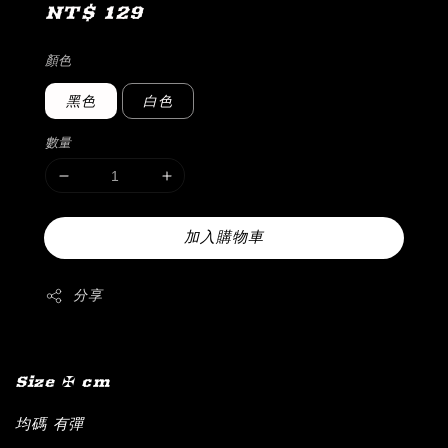
Regular
NT$ 129
price
顏色
黑色
白色
數量
加入購物車
分享
Size ✠ cm
均碼 有彈