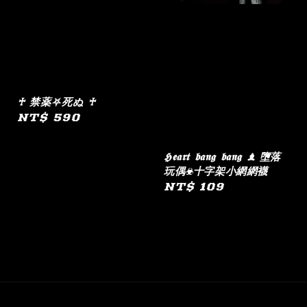
♰ 禁薬⛧死ぬ ♰
Regular
NT$ 590
price
𝕳𝖊𝖆𝖗𝖙 𝖇𝖆𝖓𝖌 𝖇𝖆𝖓𝖌 ♝ 墮落
玩偶☣︎十字架小網網襪
Regular
NT$ 109
price