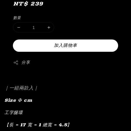
Regular
NT$ 239
price
數量
加入購物車
分享
｜一組兩款入｜
Size ✠ cm
工字腿環
【長 – 17 寬 – 1 總寬 – 4.5】