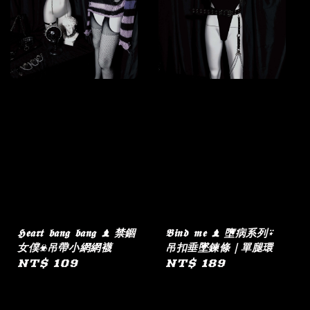
𝕳𝖊𝖆𝖗𝖙 𝖇𝖆𝖓𝖌 𝖇𝖆𝖓𝖌 ♝ 禁錮
𝕭𝖎𝖓𝖉 𝖒𝖊 ♝ 墮病系列⍣
女僕☣︎吊帶小網網襪
吊扣垂墜鍊條｜單腿環
Regular
NT$ 109
Regular
NT$ 189
price
price