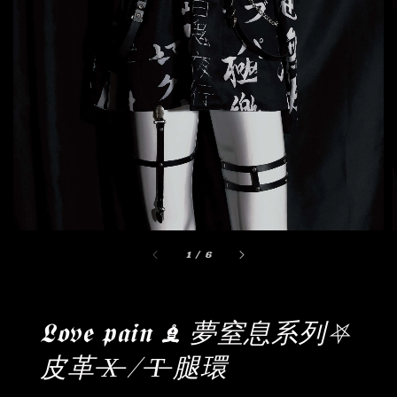
1
/
6
𝕷𝖔v𝖊 𝖕𝖆𝖎𝖓 ♝ 夢窒息系列⛧
皮革 ̶X̶ / ̶T̶ 腿環