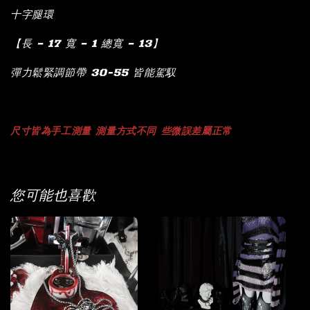
十字腿環
【長 – 17 寬 – 1 總寬 – 13】
彈力鬆緊調節帶 30-55 皆能駕馭
尺寸
皆為手工測量
測量方式不同
些微誤差屬正常
您可能也喜歡