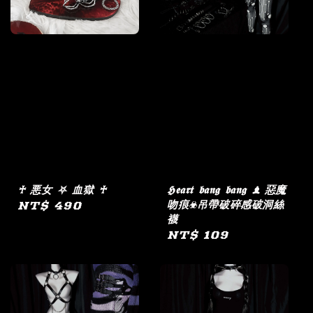
♰ 悪女 ⛧ 血獄 ♰
𝕳𝖊𝖆𝖗𝖙 𝖇𝖆𝖓𝖌 𝖇𝖆𝖓𝖌 ♝ 惡魔
吻痕☣︎吊帶破碎感破洞絲
Regular
NT$ 490
襪
price
Regular
NT$ 109
price