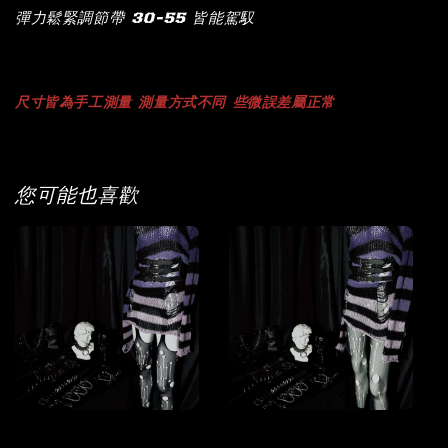
彈力鬆緊調節帶 30-55 皆能駕馭
尺寸
皆為手工測量
測量方式不同
些微誤差屬正常
您可能也喜歡