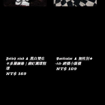
𝕱𝖊𝖙𝖎𝖘𝖍 𝖘𝖙𝖆𝖇 ♝ 黑白雙生
𝕻𝖆𝖗𝖙𝖎𝖈𝖚𝖑𝖆𝖗 ♝ 無性別✮
⛧多層鍊條｜鉚釘圓環頸
̶A̶B̶ 網襪小腿襪
環
Regular
NT$ 109
Regular
NT$ 169
price
price