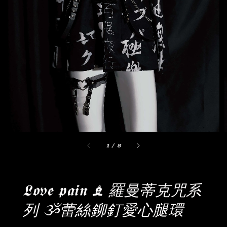
1
/
8
𝕷𝖔v𝖊 𝖕𝖆𝖎𝖓 ♝ 羅曼蒂克咒系
列 ૐ蕾絲鉚釘愛心腿環