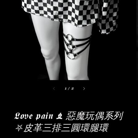
1
/
2
𝕷𝖔v𝖊 𝖕𝖆𝖎𝖓 ♝ 惡魔玩偶系列
⛧皮革三排三圓環腿環