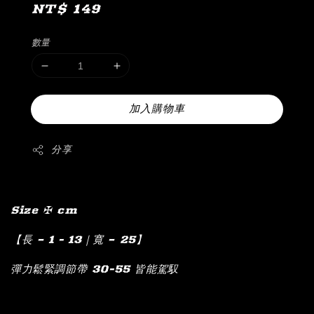
Regular
NT$ 149
price
數量
加入購物車
分享
Size ✠ cm
【長 – 1 - 13｜寬 – 25】
彈力鬆緊調節帶 30-55 皆能駕馭