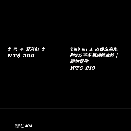
♰ 悪 ⛧ 菸灰缸 ♰
𝕭𝖎𝖓𝖉 𝖒𝖊 ♝ 以飨血巫系
列۩皮革多層纏繞束縛｜
Regular
NT$ 290
腰封背帶
price
Regular
NT$ 219
price
關注𝟒𝟎𝟒