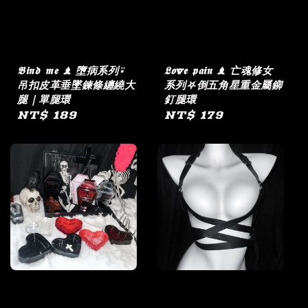
𝕭𝖎𝖓𝖉 𝖒𝖊 ♝ 墮病系列⍣
𝕷𝖔v𝖊 𝖕𝖆𝖎𝖓 ♝ 亡魂修女
吊扣皮革垂墜鍊條纏繞大
系列⛧倒五角星重金屬鉚
腿｜單腿環
釘腿環
Regular
NT$ 189
Regular
NT$ 179
price
price