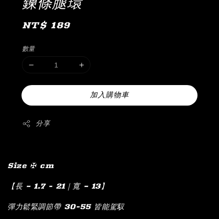
鍊條腿環
Regular
NT$ 189
price
數量
加入購物車
分享
Size ✠ cm
【長 – 1.7 - 21｜寬 – 13】
彈力鬆緊調節帶 30-55 皆能駕馭