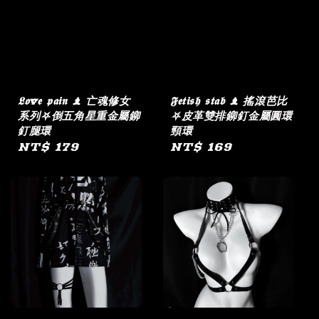
𝕷𝖔v𝖊 𝖕𝖆𝖎𝖓 ♝ 亡魂修女
𝕱𝖊𝖙𝖎𝖘𝖍 𝖘𝖙𝖆𝖇 ♝ 搖滾芭比
系列⛧倒五角星重金屬鉚
⛧皮革雙排鉚釘金屬圓環
釘腿環
頸環
Regular
NT$ 179
Regular
NT$ 169
price
price