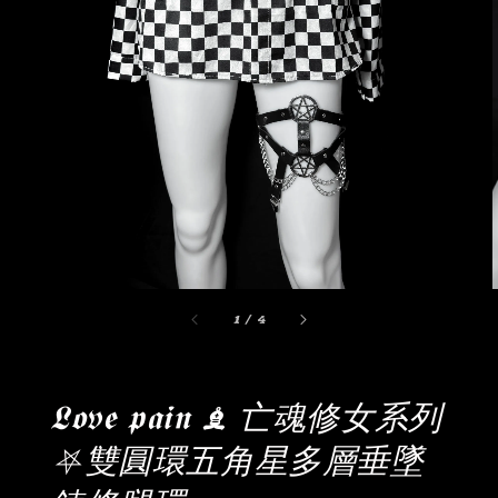
1
/
4
𝕷𝖔v𝖊 𝖕𝖆𝖎𝖓 ♝ 亡魂修女系列
⛧雙圓環五角星多層垂墜