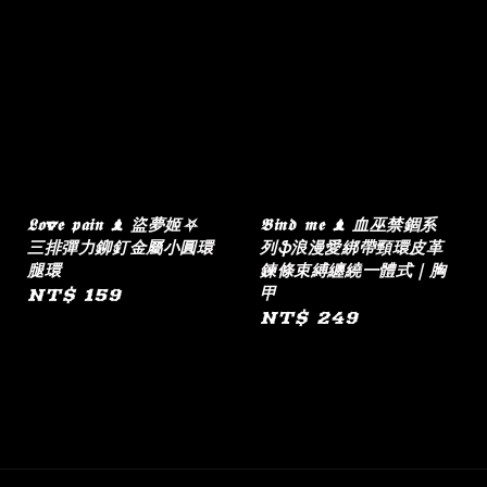
𝕷𝖔v𝖊 𝖕𝖆𝖎𝖓 ♝ 盜夢姬⛧
𝕭𝖎𝖓𝖉 𝖒𝖊 ♝ 血巫禁錮系
三排彈力鉚釘金屬小圓環
列ֆ浪漫愛綁帶頸環皮革
腿環
鍊條束縛纏繞一體式｜胸
甲
Regular
NT$ 159
Regular
NT$ 249
price
price