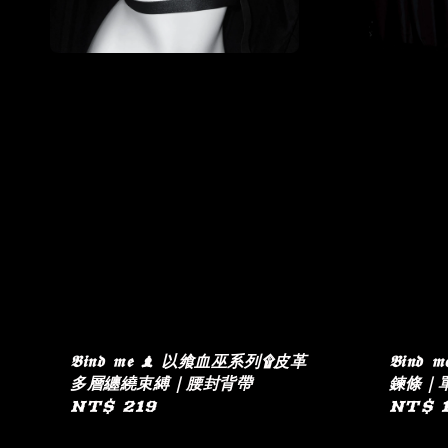
𝕭𝖎𝖓𝖉 𝖒𝖊 ♝ 以飨血巫系列۩皮革
𝕭𝖎𝖓
多層纏繞束縛｜腰封背帶
鍊條｜
Regular
NT$ 219
Regul
NT$ 
price
price