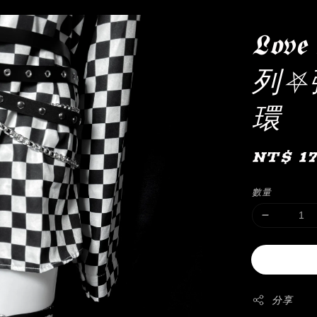
𝕷𝖔v
列⛧
環
Regula
NT$ 1
price
數量
分享