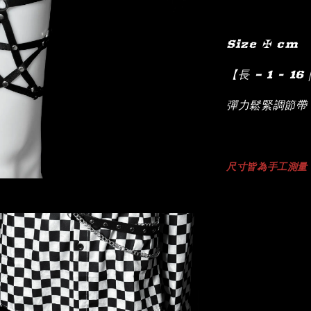
Size ✠ cm
【長 – 1 - 16
彈力鬆緊調節帶 
尺寸
皆為手工測量