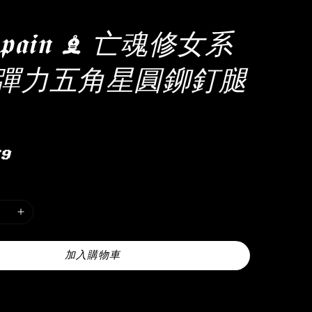
𝖊 𝖕𝖆𝖎𝖓 ♝ 亡魂修女系
彈力五角星圓鉚釘腿
r
79
加入購物車