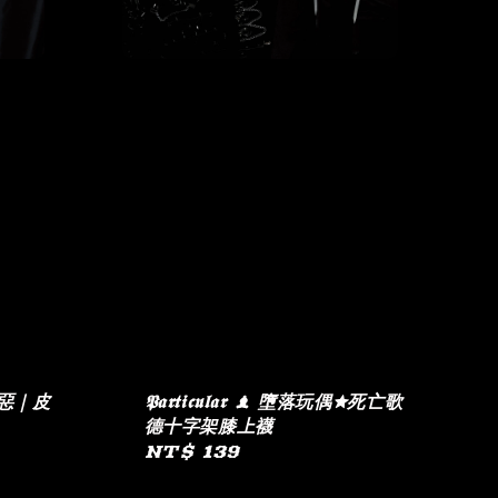
⍣獵惡｜皮
𝕻𝖆𝖗𝖙𝖎𝖈𝖚𝖑𝖆𝖗 ♝ 墮落玩偶✮死亡歌
德十字架膝上襪
Regular
NT$ 139
price