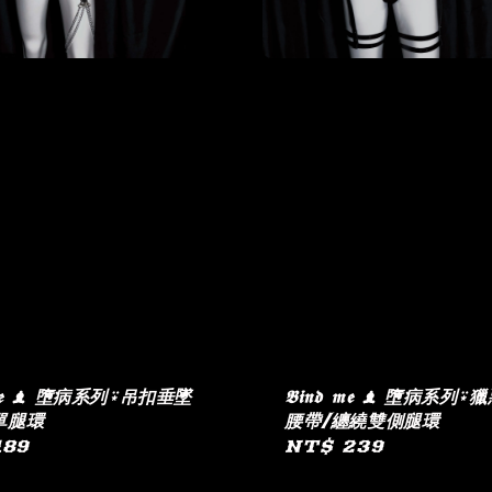
𝖉 𝖒𝖊 ♝ 墮病系列⍣吊扣垂墜
𝕭𝖎𝖓𝖉 𝖒𝖊 ♝ 墮病系列
單腿環
腰帶/纏繞雙側腿環
ar
189
Regular
NT$ 239
price