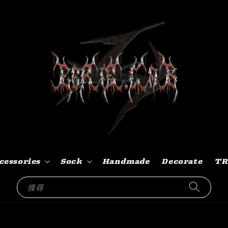
cessories
Sock
Handmade
Decorate
TR
搜尋