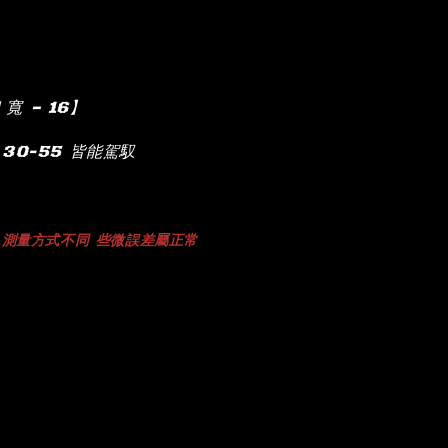
｜寬 – 16】
30-55 皆能駕馭
測量方式不同
些微誤差屬正常