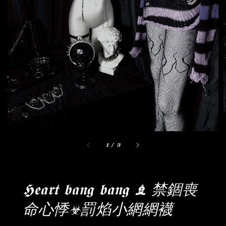
1
/
3
𝕳𝖊𝖆𝖗𝖙 𝖇𝖆𝖓𝖌 𝖇𝖆𝖓𝖌 ♝ 禁錮喪
命心悸☣︎罰焰小網網襪