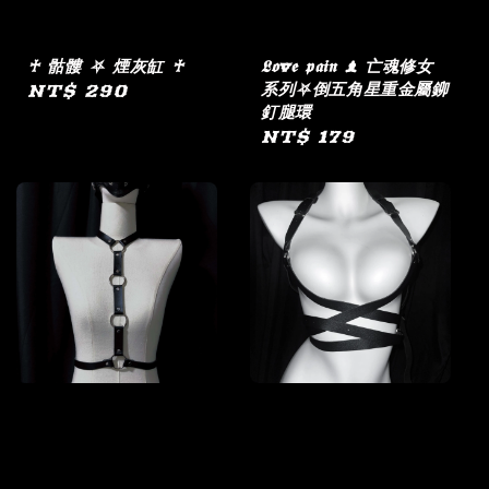
♰ 骷髏 ⛧ 煙灰缸 ♰
𝕷𝖔v𝖊 𝖕𝖆𝖎𝖓 ♝ 亡魂修女
系列⛧倒五角星重金屬鉚
Regular
NT$ 290
釘腿環
price
Regular
NT$ 179
price