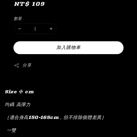
Regular
NT$ 109
price
數量
加入購物車
分享
Size ✠ cm
均碼 高彈力
｛適合身高150-165cm，但不排除個體差異｝
一雙