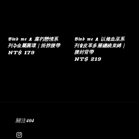
𝕭𝖎𝖓𝖉 𝖒𝖊 ♝ 腐朽戀情系
𝕭𝖎𝖓𝖉 𝖒𝖊 ♝ 以飨血巫系
列ֆ金屬圓環｜掛脖腰帶
列۩皮革多層纏繞束縛｜
腰封背帶
Regular
NT$ 179
Regular
NT$ 219
price
price
關注𝟒𝟎𝟒