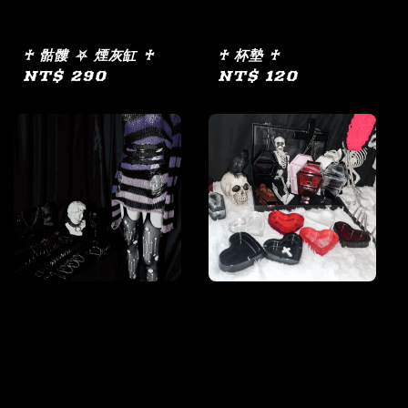
♰ 骷髏 ⛧ 煙灰缸 ♰
♰ 杯墊 ♰
Regular
NT$ 290
Regular
NT$ 120
price
price