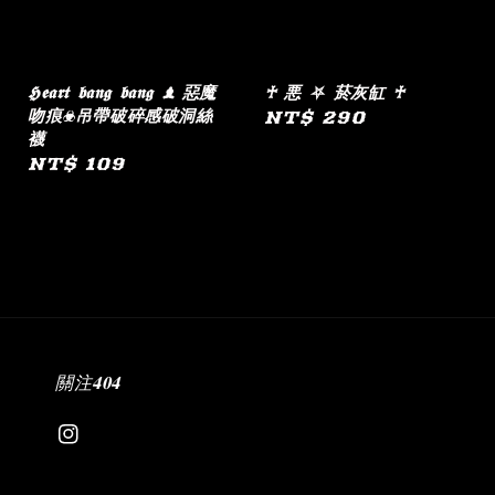
𝕳𝖊𝖆𝖗𝖙 𝖇𝖆𝖓𝖌 𝖇𝖆𝖓𝖌 ♝ 惡魔
♰ 悪 ⛧ 菸灰缸 ♰
吻痕☣︎吊帶破碎感破洞絲
Regular
NT$ 290
襪
price
Regular
NT$ 109
price
關注𝟒𝟎𝟒