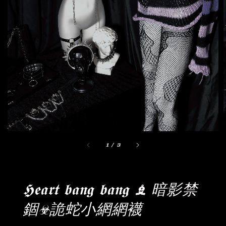
1
/
3
𝕳𝖊𝖆𝖗𝖙 𝖇𝖆𝖓𝖌 𝖇𝖆𝖓𝖌 ♝ 暗影禁
錮☣︎詭蛇小網網襪