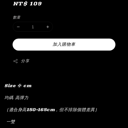
Regular
NT$ 109
price
數量
加入購物車
分享
Size ✠ cm
均碼 高彈力
｛適合身高150-165cm，但不排除個體差異｝
一雙