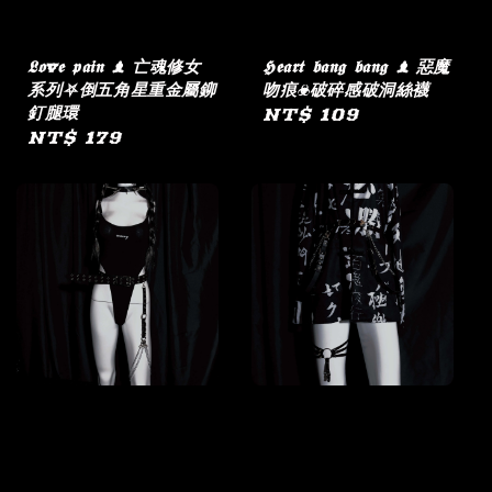
𝕷𝖔v𝖊 𝖕𝖆𝖎𝖓 ♝ 亡魂修女
𝕳𝖊𝖆𝖗𝖙 𝖇𝖆𝖓𝖌 𝖇𝖆𝖓𝖌 ♝ 惡魔
系列⛧倒五角星重金屬鉚
吻痕☣︎破碎感破洞絲襪
釘腿環
Regular
NT$ 109
Regular
NT$ 179
price
price