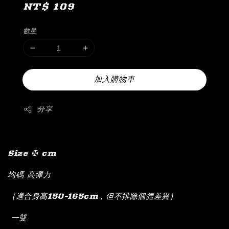
Regular
NT$ 109
price
數量
加入購物車
分享
Size ✠ cm
均碼 高彈力
｛適合身高150-165cm，但不排除個體差異｝
一雙