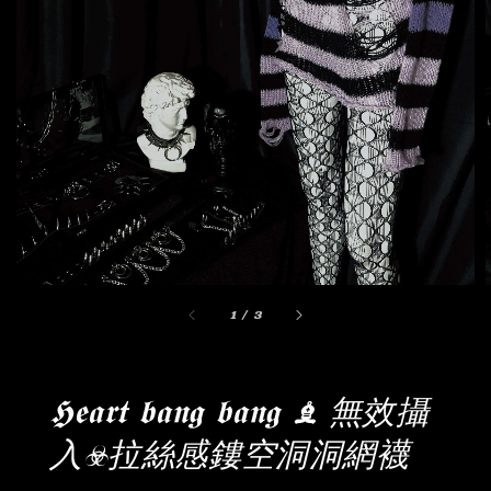
1
/
3
𝕳𝖊𝖆𝖗𝖙 𝖇𝖆𝖓𝖌 𝖇𝖆𝖓𝖌 ♝ 無效攝
入☣︎拉絲感鏤空洞洞網襪