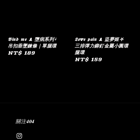
𝕭𝖎𝖓𝖉 𝖒𝖊 ♝ 墮病系列⍣
𝕷𝖔v𝖊 𝖕𝖆𝖎𝖓 ♝ 盜夢姬⛧
吊扣垂墜鍊條｜單腿環
三排彈力鉚釘金屬小圓環
腿環
Regular
NT$ 189
Regular
NT$ 159
price
price
關注𝟒𝟎𝟒