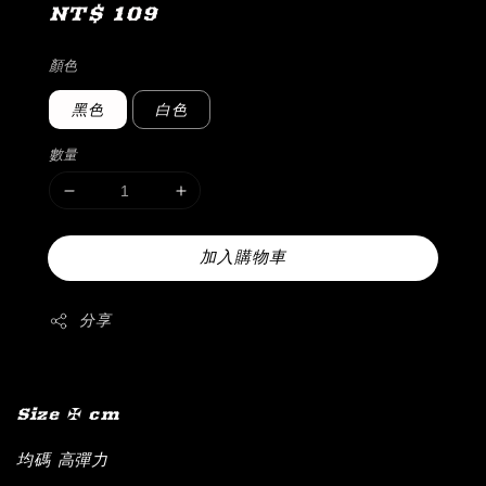
Regular
NT$ 109
price
顏色
黑色
白色
數量
加入購物車
分享
Size ✠ cm
均碼 高彈力