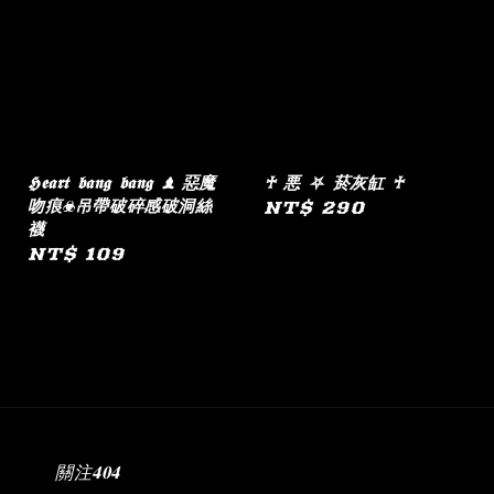
𝕳𝖊𝖆𝖗𝖙 𝖇𝖆𝖓𝖌 𝖇𝖆𝖓𝖌 ♝ 惡魔
♰ 悪 ⛧ 菸灰缸 ♰
吻痕☣︎吊帶破碎感破洞絲
Regular
NT$ 290
襪
price
Regular
NT$ 109
price
關注𝟒𝟎𝟒