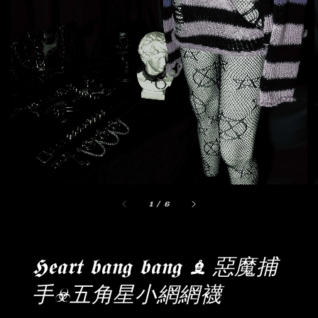
1
/
6
𝕳𝖊𝖆𝖗𝖙 𝖇𝖆𝖓𝖌 𝖇𝖆𝖓𝖌 ♝ 惡魔捕
手☣︎五角星小網網襪