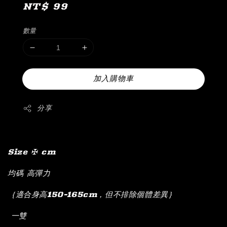
Regular
NT$ 99
price
數量
加入購物車
分享
Size ✠ cm
均碼 高彈力
｛適合身高150-165cm，但不排除個體差異｝
一雙