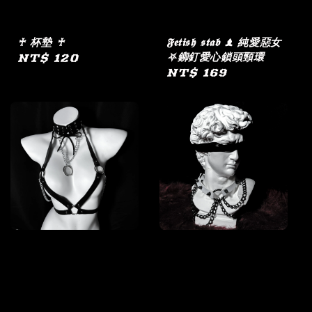
♰ 杯墊 ♰
𝕱𝖊𝖙𝖎𝖘𝖍 𝖘𝖙𝖆𝖇 ♝ 純愛惡女
⛧鉚釘愛心鎖頭頸環
Regular
NT$ 120
Regular
NT$ 169
price
price