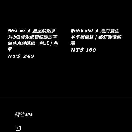
𝕭𝖎𝖓𝖉 𝖒𝖊 ♝ 血巫禁錮系
𝕱𝖊𝖙𝖎𝖘𝖍 𝖘𝖙𝖆𝖇 ♝ 黑白雙生
列ֆ浪漫愛綁帶頸環皮革
⛧多層鍊條｜鉚釘圓環頸
鍊條束縛纏繞一體式｜胸
環
甲
Regular
NT$ 169
Regular
NT$ 249
price
price
關注𝟒𝟎𝟒