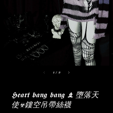
1
/
3
𝕳𝖊𝖆𝖗𝖙 𝖇𝖆𝖓𝖌 𝖇𝖆𝖓𝖌 ♝ 墮落天
使☣︎鏤空吊帶絲襪