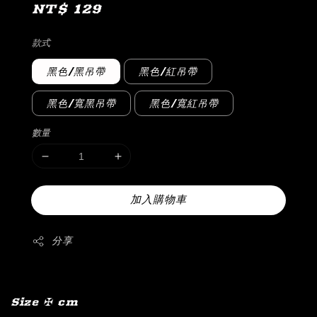
Regular
NT$ 129
price
款式
黑色/黑吊帶
黑色/紅吊帶
黑色/寬黑吊帶
黑色/寬紅吊帶
數量
加入購物車
分享
Size ✠ cm