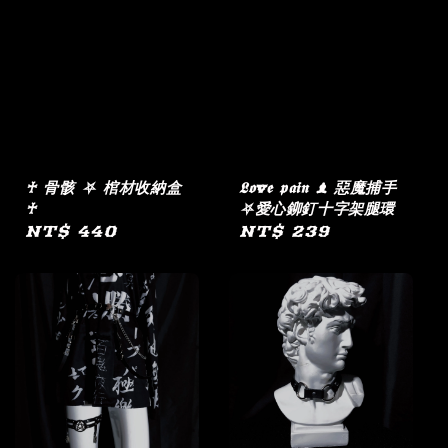
♰ 骨骸 ⛧ 棺材收納盒
𝕷𝖔v𝖊 𝖕𝖆𝖎𝖓 ♝ 惡魔捕手
♰
⛧愛心鉚釘十字架腿環
Regular
NT$ 440
Regular
NT$ 239
price
price