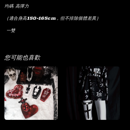
均碼 高彈力
｛適合身高150-165cm，但不排除個體差異｝
一雙
您可能也喜歡