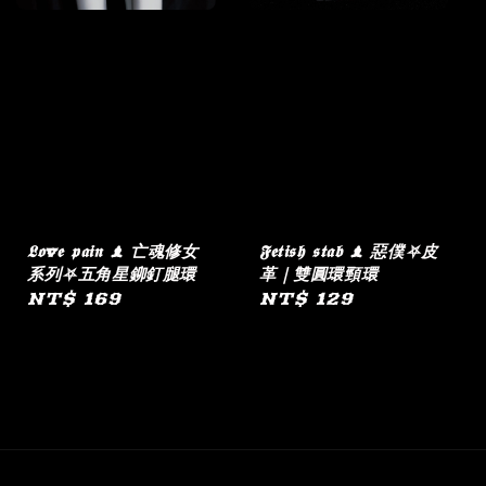
𝕷𝖔v𝖊 𝖕𝖆𝖎𝖓 ♝ 亡魂修女
𝕱𝖊𝖙𝖎𝖘𝖍 𝖘𝖙𝖆𝖇 ♝ 惡僕⛧皮
系列⛧五角星鉚釘腿環
革｜雙圓環頸環
Regular
NT$ 169
Regular
NT$ 129
price
price