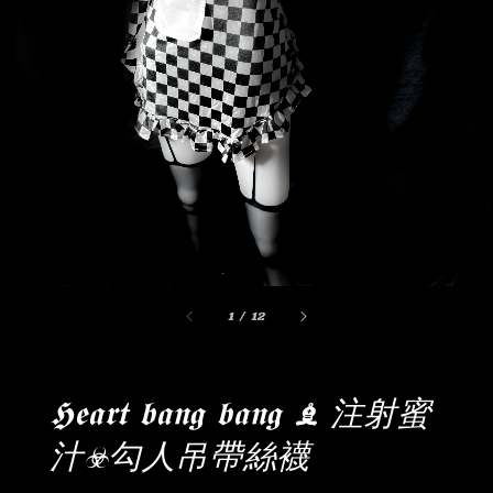
1
/
12
𝕳𝖊𝖆𝖗𝖙 𝖇𝖆𝖓𝖌 𝖇𝖆𝖓𝖌 ♝ 注射蜜
汁☣︎勾人吊帶絲襪