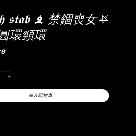
𝖎𝖘𝖍 𝖘𝖙𝖆𝖇 ♝ 禁錮喪女⛧
圓環頸環
r
89
加入購物車