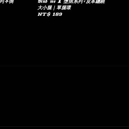
修女系列⛧倒
𝕭𝖎𝖓𝖉 𝖒𝖊 ♝ 墮病系列⍣皮革纏繞
大小腿｜單腿環
Regular
NT$ 189
price