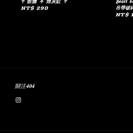
♰ 骷髏 ⛧ 煙灰缸 ♰
𝕳𝖊𝖆𝖗
吊帶破
Regular
NT$ 290
Regul
NT$ 
price
price
關注𝟒𝟎𝟒