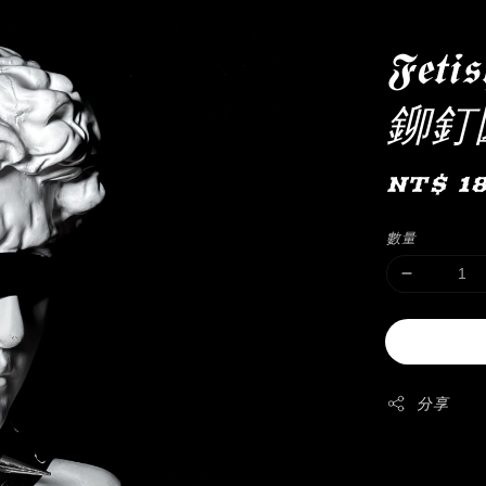
𝕱𝖊
鉚釘
Regula
NT$ 1
price
數量
分享