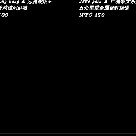
 𝖇𝖆𝖓𝖌 𝖇𝖆𝖓𝖌 ♝ 惡魔吻痕☣︎
𝕷𝖔v𝖊 𝖕𝖆𝖎𝖓 ♝ 亡魂
碎感破洞絲襪
五角星重金屬鉚釘腿環
ar
109
Regular
NT$ 179
price