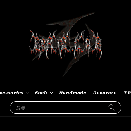
cessories
Sock
Handmade
Decorate
TR
搜尋