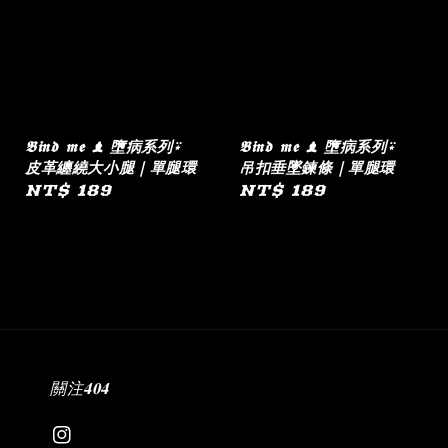
𝕭𝖎𝖓𝖉 𝖒𝖊 ♝ 墮病系列⍣
𝕭𝖎𝖓𝖉 𝖒𝖊 ♝ 墮病系列⍣
皮革纏繞大小腿｜單腿環
吊扣垂墜鍊條｜單腿環
Regular
NT$ 189
Regular
NT$ 189
price
price
關注𝟒𝟎𝟒