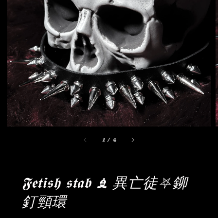
1
/
4
𝕱𝖊𝖙𝖎𝖘𝖍 𝖘𝖙𝖆𝖇 ♝ 異亡徒⛧鉚
釘頸環