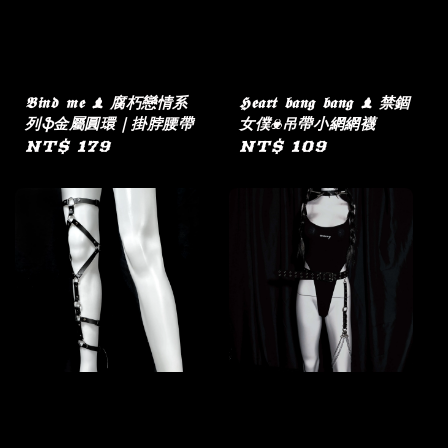
𝕭𝖎𝖓𝖉 𝖒𝖊 ♝ 腐朽戀情系
𝕳𝖊𝖆𝖗𝖙 𝖇𝖆𝖓𝖌 𝖇𝖆𝖓𝖌 ♝ 禁錮
列ֆ金屬圓環｜掛脖腰帶
女僕☣︎吊帶小網網襪
Regular
NT$ 179
Regular
NT$ 109
price
price