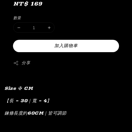
Regular
NT$ 169
price
數量
加入購物車
分享
Size ✠ CM
【長 – 30｜寬 – 4】
鍊條長度約60CM｜皆可調節