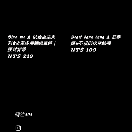
𝕭𝖎𝖓𝖉 𝖒𝖊 ♝ 以飨血巫系
𝕳𝖊𝖆𝖗𝖙 𝖇𝖆𝖓𝖌 𝖇𝖆𝖓𝖌 ♝ 盜夢
列۩皮革多層纏繞束縛｜
姬☣︎不規則挖空絲襪
腰封背帶
Regular
NT$ 109
Regular
NT$ 219
price
price
關注𝟒𝟎𝟒