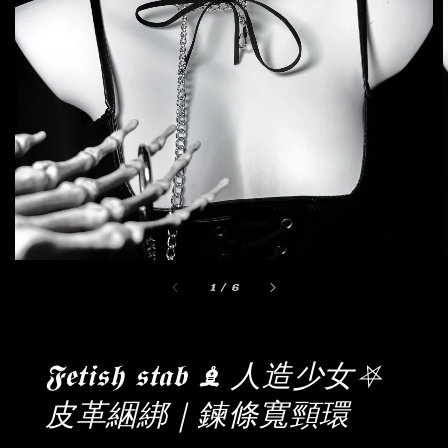
1
/
6
𝕱𝖊𝖙𝖎𝖘𝖍 𝖘𝖙𝖆𝖇 ♝ 人造少女⛧
皮革綑綁｜鍊條寬頸環