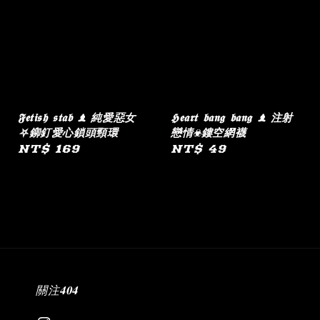
𝕱𝖊𝖙𝖎𝖘𝖍 𝖘𝖙𝖆𝖇 ♝ 純愛惡女
𝕳𝖊𝖆𝖗𝖙 𝖇𝖆𝖓𝖌 𝖇𝖆𝖓𝖌 ♝ 注射
⛧鉚釘愛心鎖頭頸環
戀情☣︎鏤空網襪
Regular
NT$ 169
Regular
NT$ 49
price
price
關注𝟒𝟎𝟒