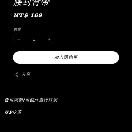
腰封背帶
Regular
NT$ 169
price
數量
加入購物車
分享
皆可調節/可額外自行打洞
UP皮革