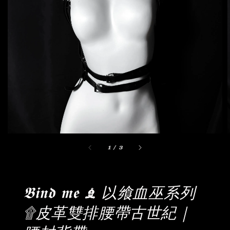
1
/
3
𝕭𝖎𝖓𝖉 𝖒𝖊 ♝ 以飨血巫系列
۩皮革雙排腰帶古世紀｜