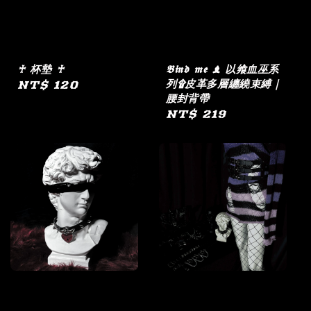
♰ 杯墊 ♰
𝕭𝖎𝖓𝖉 𝖒𝖊 ♝ 以飨血巫系
列۩皮革多層纏繞束縛｜
Regular
NT$ 120
腰封背帶
price
Regular
NT$ 219
price