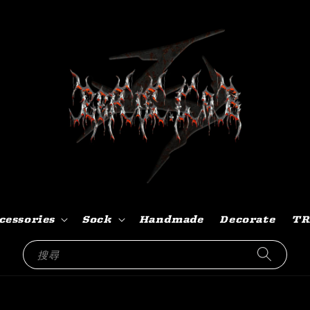
cessories
Sock
Handmade
Decorate
TR
搜尋