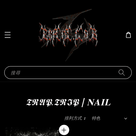
搜尋
𝕿𝕽𝕬𝕻.𝕿𝕽𝕴𝕻┃𝐍𝐀𝐈𝐋
排列方式 :