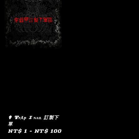
✟ ŦɍȺᵽ 𝖃 ɴᴀɪʟ 訂製下
單
Regular
NT$ 1
-
NT$ 100
price